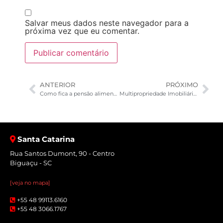
Salvar meus dados neste navegador para a
próxima vez que eu comentar.
ANTERIOR
PRÓXIMO
Como fica a pensão alimentícia durante o COVID-19?
Multipropriedade Imobiliária: o uso inteligente de imóveis
Santa Catarina
Rua Santos Dumont, 90 - Centro
Biguaçu - SC
[veja no mapa]
+55 48 99113.6160
+55 48 3066.1767