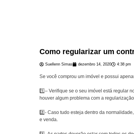
Como regularizar um cont
Suellenn Simas
dezembro 14, 2020
4:38 pm
Se você comprou um imóvel e possui apenas u
1️⃣– Verifique se o seu imóvel está regular 
houver algum problema com a regularização,
2️⃣- Caso tudo esteja dentro da normalidade,
e venda.⁣
3️⃣- As partes deverão estar com todos os d