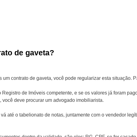
rato de gaveta?
m contrato de gaveta, você pode regularizar esta situação. Par
no Registro de Imóveis competente, e se os valores já foram pago
 você deve procurar um advogado imobiliarista.⁣
 vá até o tabelionato de notas, juntamente com o vendedor legíti
ocumentos dentro da validade, são eles: RG, CPF, se for casad