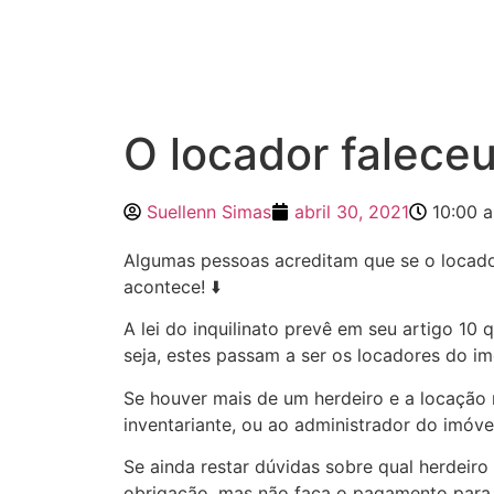
O locador falece
Suellenn Simas
abril 30, 2021
10:00 
Algumas pessoas acreditam que se o locador
acontece! ⬇️
A lei do inquilinato prevê em seu artigo 10
seja, estes passam a ser os locadores do imó
Se houver mais de um herdeiro e a locação n
inventariante, ou ao administrador do imóve
Se ainda restar dúvidas sobre qual herdeir
obrigação, mas não faça o pagamento para q