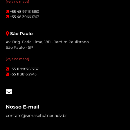
[veja no mapa]
+55 48 99113.6160
+55 48 3066.1767
São Paulo
Av. Brig. Faria Lima, 1811 - Jardim Paulistano
São Paulo - SP
[veja no mapa]
+55 11 99876.1767
+55 11 3816.2745
Nosso E-mail
contato@simasehutner.adv.br